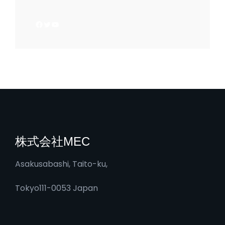
Facebook
Twitter
YouTube
株式会社MEC
Asakusabashi, Taito-ku,
Tokyo111-0053 Japan