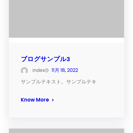
ブログサンプル3
index
11月 18, 2022
サンプルテキスト。サンプルテキ
Know More