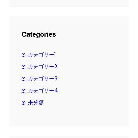
Categories
カテゴリー1
カテゴリー2
カテゴリー3
カテゴリー4
未分類