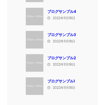
ブログサンプル4
2022年11月18日
ブログサンプル3
2022年11月18日
ブログサンプル2
2022年11月18日
ブログサンプル1
2022年11月18日