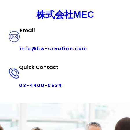
内
容
株式会社MEC
を
ス
Email
キ
ッ
info@hw-creation.com
プ
Quick Contact
03-4400-5534